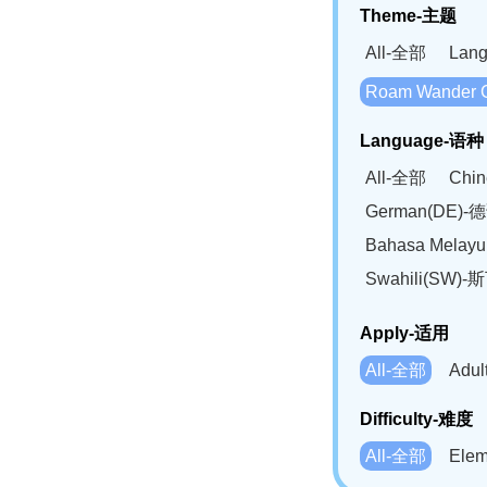
Theme-主题
All-全部
Lan
Roam Wander
Language-语种
All-全部
Chi
German(DE)-
Bahasa Mela
Swahili(SW
Apply-适用
All-全部
Adu
Difficulty-难度
All-全部
Ele