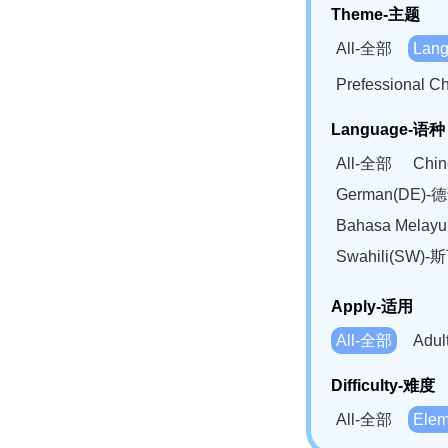
Theme-主题
All-全部
Lan
Prefessional
Language-语种
All-全部
Chi
German(DE)-
Bahasa Mela
Swahili(SW
Apply-适用
All-全部
Adu
Difficulty-难度
All-全部
Ele