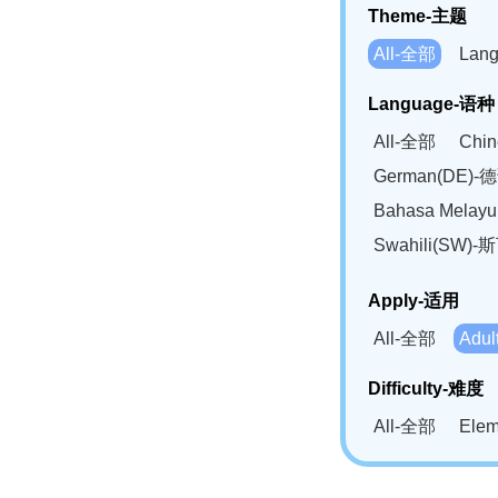
Theme-主题
All-全部
Lan
Language-语种
All-全部
Chi
German(DE)-
Bahasa Mela
Swahili(SW
Apply-适用
All-全部
Adu
Difficulty-难度
All-全部
Ele