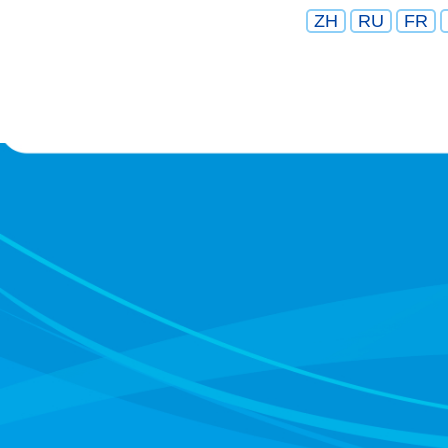
ZH
RU
FR