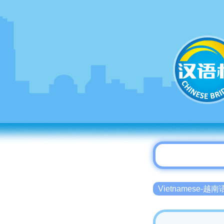
Vietnamese-越南