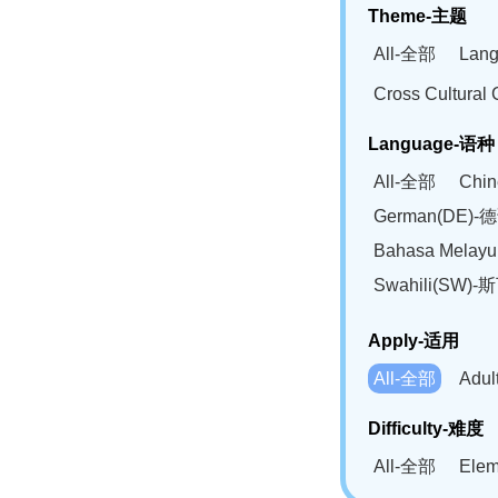
Theme-主题
All-全部
Lan
Cross Cultur
Language-语种
All-全部
Chi
German(DE)-
Bahasa Mela
Swahili(SW
Apply-适用
All-全部
Adu
Difficulty-难度
All-全部
Ele