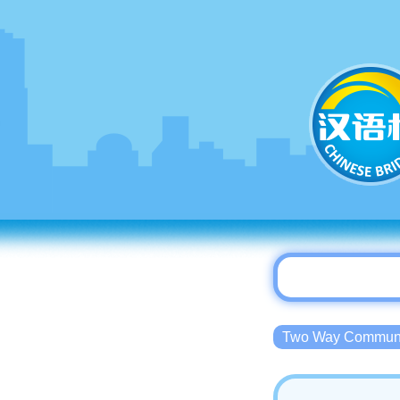
Two Way Commu