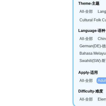
Theme-主题
All-全部
Lan
Cultural Fol
Language-语种
All-全部
Chi
German(DE)-
Bahasa Mela
Swahili(SW
Apply-适用
All-全部
Adu
Difficulty-难度
All-全部
Ele