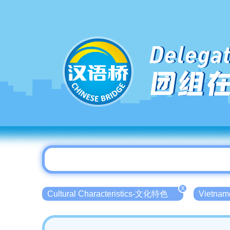
Delegat
团组
X
Cultural Characteristics-文化特色
Vietna