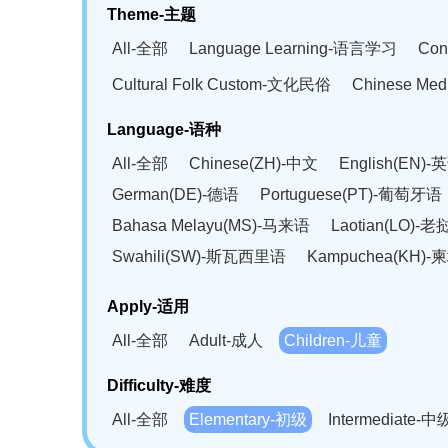
Theme-主题
All-全部
Language Learning-语言学习
Con
Cultural Folk Custom-文化民俗
Chinese Me
Language-语种
All-全部
Chinese(ZH)-中文
English(EN)-
German(DE)-德语
Portuguese(PT)-葡萄牙语
Bahasa Melayu(MS)-马来语
Laotian(LO)-
Swahili(SW)-斯瓦西里语
Kampuchea(KH)
Apply-适用
All-全部
Adult-成人
Children-儿童
Difficulty-难度
All-全部
Elementary-初级
Intermediate-中