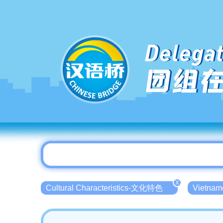
Delegat
团组
X
Cultural Characteristics-文化特色
Vietna