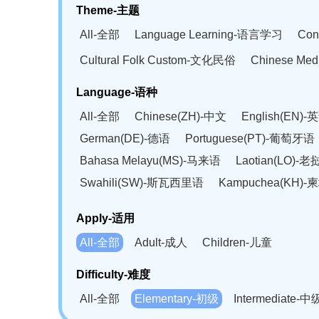
Theme-主题
All-全部
Language Learning-语言学习
Con
Cultural Folk Custom-文化民俗
Chinese Me
Language-语种
All-全部
Chinese(ZH)-中文
English(EN)-
German(DE)-德语
Portuguese(PT)-葡萄牙语
Bahasa Melayu(MS)-马来语
Laotian(LO)-
Swahili(SW)-斯瓦西里语
Kampuchea(KH)
Apply-适用
All-全部
Adult-成人
Children-儿童
Difficulty-难度
All-全部
Elementary-初级
Intermediate-中