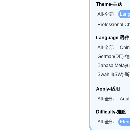
Theme-主题
All-全部
Lan
Prefessional
Language-语种
All-全部
Chi
German(DE)-
Bahasa Mela
Swahili(SW
Apply-适用
All-全部
Adu
Difficulty-难度
All-全部
Ele