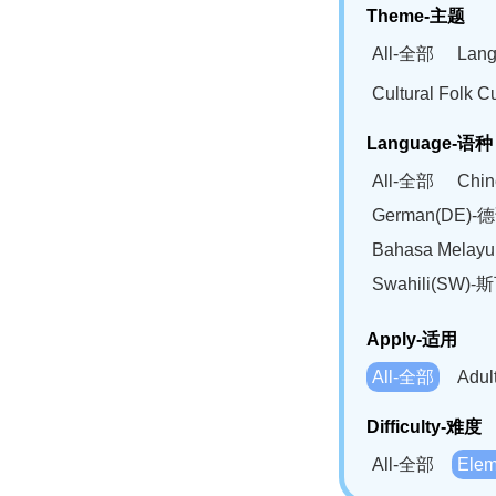
Theme-主题
All-全部
Lan
Cultural Fol
Language-语种
All-全部
Chi
German(DE)-
Bahasa Mela
Swahili(SW
Apply-适用
All-全部
Adu
Difficulty-难度
All-全部
Ele