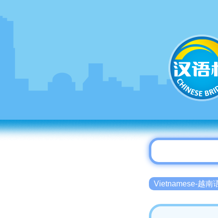
Vietnamese-越南