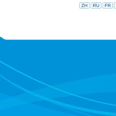
ZH
RU
FR