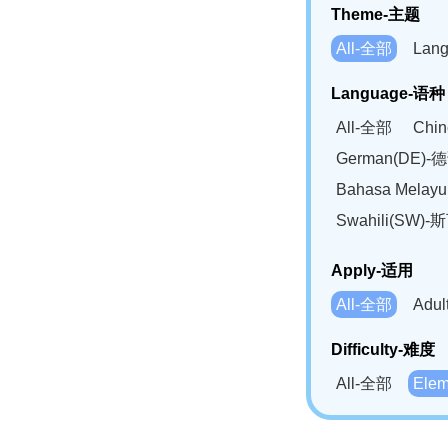
Theme-主题
All-全部
Lan
Language-语种
All-全部
Chi
German(DE)-
Bahasa Mela
Swahili(SW
Apply-适用
All-全部
Adu
Difficulty-难度
All-全部
Ele