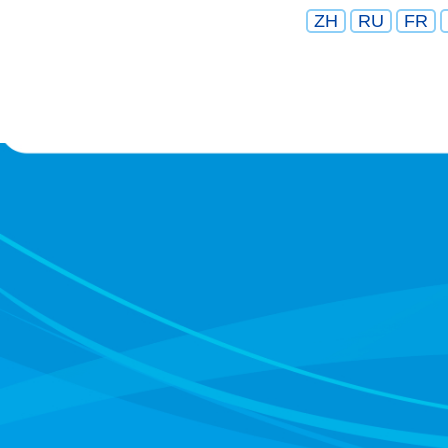
ZH
RU
FR