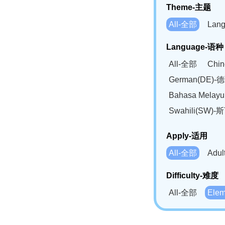
Theme-主题
All-全部
Lan
Language-语种
All-全部
Chi
German(DE)-
Bahasa Mela
Swahili(SW
Apply-适用
All-全部
Adu
Difficulty-难度
All-全部
Ele