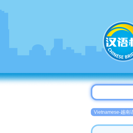
Vietnamese-越南