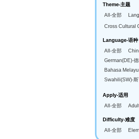
Theme-主题
All-全部
Lan
Cross Cultur
Language-语种
All-全部
Chi
German(DE)-
Bahasa Mela
Swahili(SW
Apply-适用
All-全部
Adu
Difficulty-难度
All-全部
Ele