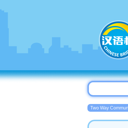
Two Way Commu