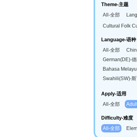
Theme-主题
All-全部
Lan
Cultural Fol
Language-语种
All-全部
Chi
German(DE)-
Bahasa Mela
Swahili(SW
Apply-适用
All-全部
Adu
Difficulty-难度
All-全部
Ele