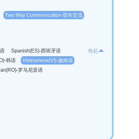
Two Way Communication-双向交流
法语
Spanish(ES)-西班牙语
收起
KO)-韩语
Vietnamese(VI)-越南语
ian(RO)-罗马尼亚语