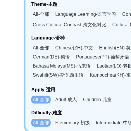
Theme-主题
All-全部
Language Learning-语言学习
Con
Cross Cultural Contrast-跨文化对比
Cultura
Language-语种
All-全部
Chinese(ZH)-中文
English(EN)-
German(DE)-德语
Portuguese(PT)-葡萄牙语
Bahasa Melayu(MS)-马来语
Laotian(LO)-
Swahili(SW)-斯瓦西里语
Kampuchea(KH)
Apply-适用
All-全部
Adult-成人
Children-儿童
Difficulty-难度
All-全部
Elementary-初级
Intermediate-中