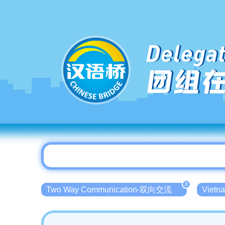
Delegat
团组
X
Two Way Communication-双向交流
Viet