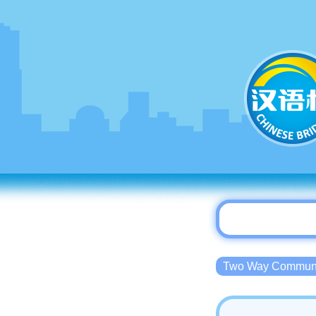
Two Way Commu