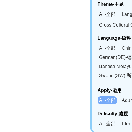
Theme-主题
All-全部
Lan
Cross Cultur
Language-语种
All-全部
Chi
German(DE)-
Bahasa Mela
Swahili(SW
Apply-适用
All-全部
Adu
Difficulty-难度
All-全部
Ele