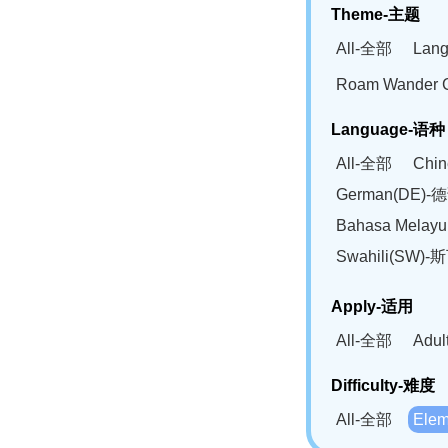
Theme-主题
All-全部
Lan
Roam Wander
Language-语种
All-全部
Chi
German(DE)-
Bahasa Mela
Swahili(SW
Apply-适用
All-全部
Adu
Difficulty-难度
All-全部
Ele