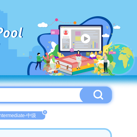
Pool
X
Intermediate-中级