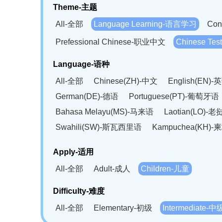
Theme-主题
All-全部
Language Learning-语言学习
Con
Prefessional Chinese-职业中文
Chinese T
Language-语种
All-全部
Chinese(ZH)-中文
English(EN)-
German(DE)-德语
Portuguese(PT)-葡萄牙语
Bahasa Melayu(MS)-马来语
Laotian(LO)-
Swahili(SW)-斯瓦西里语
Kampuchea(KH)
Apply-适用
All-全部
Adult-成人
Children-儿童
Difficulty-难度
All-全部
Elementary-初级
Intermediate-中