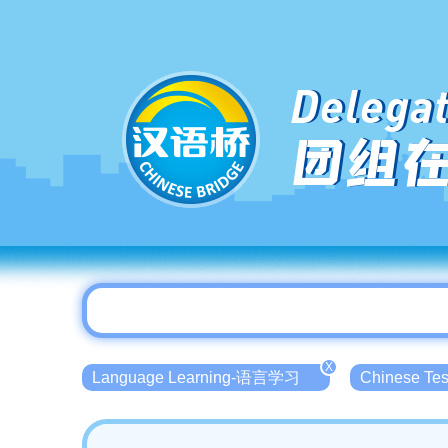
Delegat
团组
X
Language Learning-语言学习
Chinese T