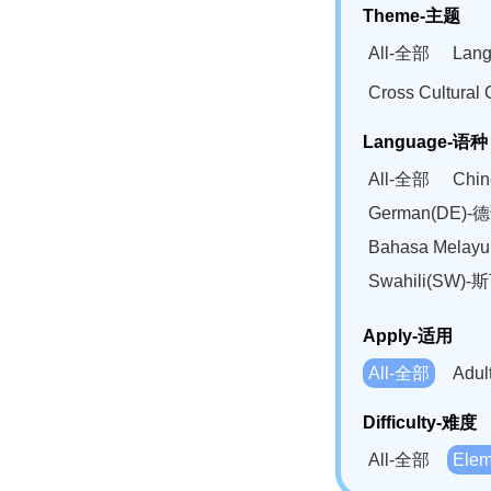
Theme-主题
All-全部
Lan
Cross Cultur
Language-语种
All-全部
Chi
German(DE)-
Bahasa Mela
Swahili(SW
Apply-适用
All-全部
Adu
Difficulty-难度
All-全部
Ele