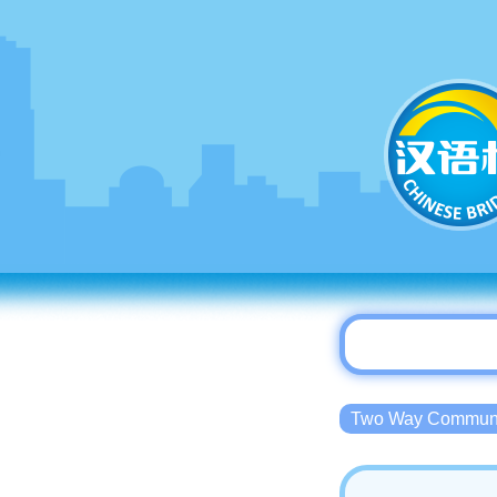
Two Way Commu