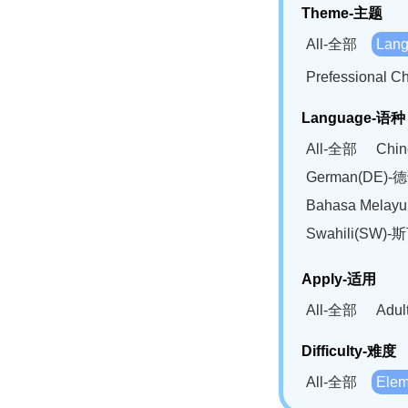
Theme-主题
All-全部
Lan
Prefessional
Language-语种
All-全部
Chi
German(DE)-
Bahasa Mela
Swahili(SW
Apply-适用
All-全部
Adu
Difficulty-难度
All-全部
Ele