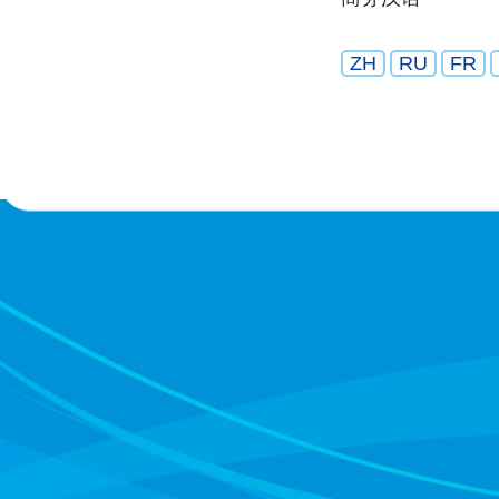
ZH
RU
FR