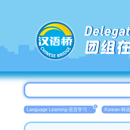
Delegat
团组
X
Language Learning-语言学习
Korean-韩