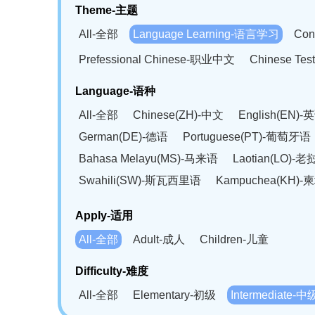
Theme-主题
All-全部
Language Learning-语言学习
Con
Prefessional Chinese-职业中文
Chinese T
Language-语种
All-全部
Chinese(ZH)-中文
English(EN)-
German(DE)-德语
Portuguese(PT)-葡萄牙语
Bahasa Melayu(MS)-马来语
Laotian(LO)-
Swahili(SW)-斯瓦西里语
Kampuchea(KH)
Apply-适用
All-全部
Adult-成人
Children-儿童
Difficulty-难度
All-全部
Elementary-初级
Intermediate-中