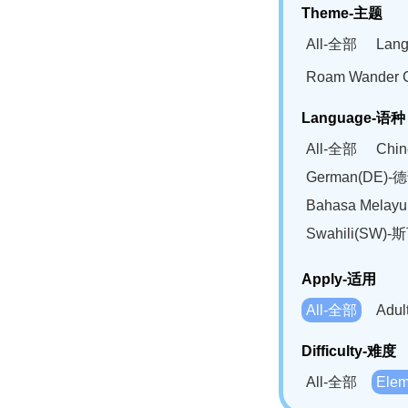
Theme-主题
All-全部
Lan
Roam Wander
Language-语种
All-全部
Chi
German(DE)-
Bahasa Mela
Swahili(SW
Apply-适用
All-全部
Adu
Difficulty-难度
All-全部
Ele