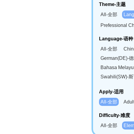
Theme-主题
All-全部
Lan
Prefessional
Language-语种
All-全部
Chi
German(DE)-
Bahasa Mela
Swahili(SW
Apply-适用
All-全部
Adu
Difficulty-难度
All-全部
Ele