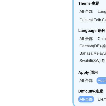
Theme-主题
All-全部
Lan
Cultural Fol
Language-语种
All-全部
Chi
German(DE)-
Bahasa Mela
Swahili(SW
Apply-适用
All-全部
Adu
Difficulty-难度
All-全部
Ele