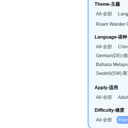
Theme-主题
All-全部
Lan
Roam Wander
Language-语种
All-全部
Chi
German(DE)-
Bahasa Mela
Swahili(SW
Apply-适用
All-全部
Adu
Difficulty-难度
All-全部
Ele