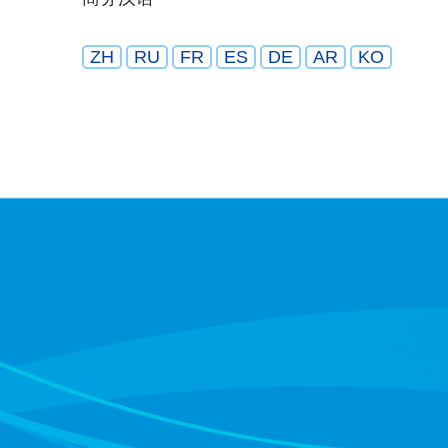
ZH
RU
FR
ES
DE
AR
KO