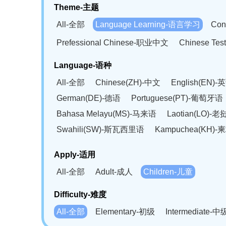
Theme-主题
All-全部
Language Learning-语言学习
Con
Prefessional Chinese-职业中文
Chinese T
Language-语种
All-全部
Chinese(ZH)-中文
English(EN)-
German(DE)-德语
Portuguese(PT)-葡萄牙语
Bahasa Melayu(MS)-马来语
Laotian(LO)-
Swahili(SW)-斯瓦西里语
Kampuchea(KH)
Apply-适用
All-全部
Adult-成人
Children-儿童
Difficulty-难度
All-全部
Elementary-初级
Intermediate-中