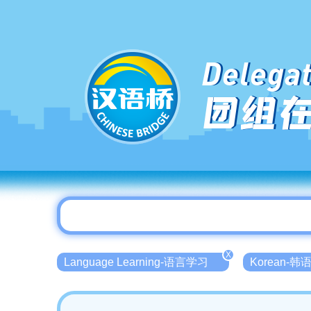
Delegat
团组
X
Language Learning-语言学习
Korean-韩