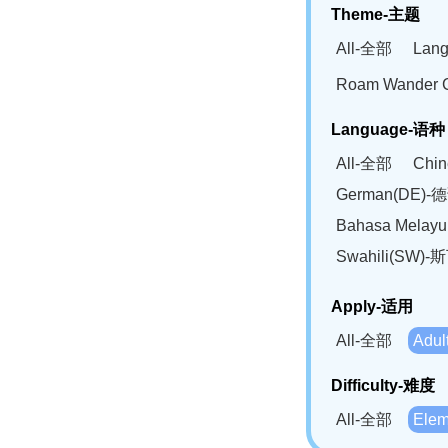
Theme-主题
All-全部
Lan
Roam Wander
Language-语种
All-全部
Chi
German(DE)-
Bahasa Mela
Swahili(SW
Apply-适用
All-全部
Adu
Difficulty-难度
All-全部
Ele