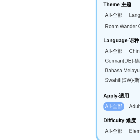
Theme-主题
All-全部
Lan
Roam Wander
Language-语种
All-全部
Chi
German(DE)-
Bahasa Mela
Swahili(SW
Apply-适用
All-全部
Adu
Difficulty-难度
All-全部
Ele