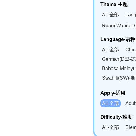
Theme-主题
All-全部
Lan
Roam Wander
Language-语种
All-全部
Chi
German(DE)-
Bahasa Mela
Swahili(SW
Apply-适用
All-全部
Adu
Difficulty-难度
All-全部
Ele