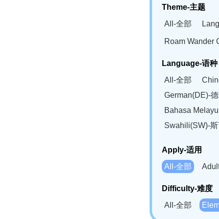
Theme-主题
All-全部
Lan
Roam Wander
Language-语种
All-全部
Chi
German(DE)-
Bahasa Mela
Swahili(SW
Apply-适用
All-全部
Adu
Difficulty-难度
All-全部
Ele