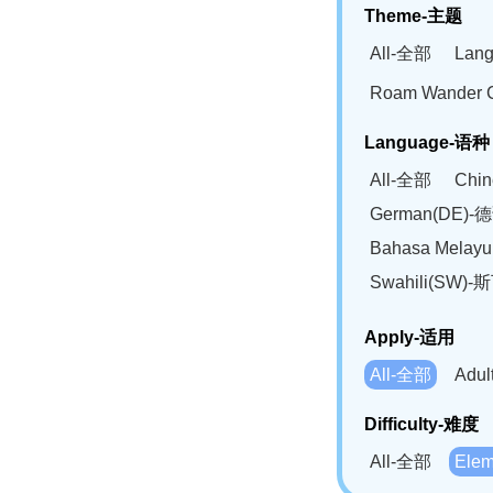
Theme-主题
All-全部
Lan
Roam Wander
Language-语种
All-全部
Chi
German(DE)-
Bahasa Mela
Swahili(SW
Apply-适用
All-全部
Adu
Difficulty-难度
All-全部
Ele