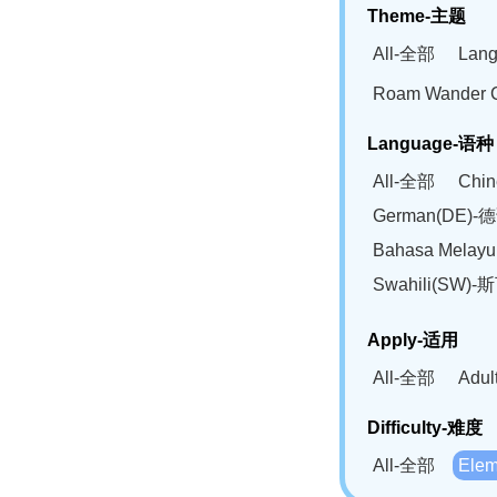
Theme-主题
All-全部
Lan
Roam Wander
Language-语种
All-全部
Chi
German(DE)-
Bahasa Mela
Swahili(SW
Apply-适用
All-全部
Adu
Difficulty-难度
All-全部
Ele