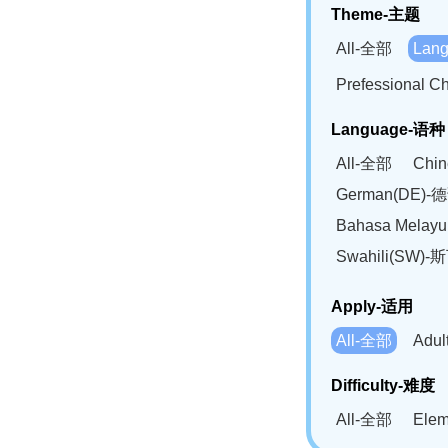
Theme-主题
All-全部
Lan
Prefessional
Language-语种
All-全部
Chi
German(DE)-
Bahasa Mela
Swahili(SW
Apply-适用
All-全部
Adu
Difficulty-难度
All-全部
Ele