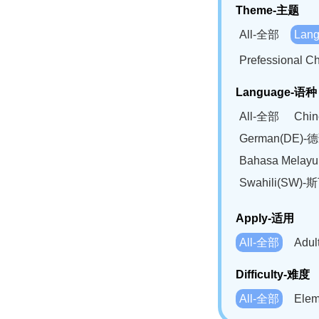
Theme-主题
All-全部
Lan
Prefessional
Language-语种
All-全部
Chi
German(DE)-
Bahasa Mela
Swahili(SW
Apply-适用
All-全部
Adu
Difficulty-难度
All-全部
Ele