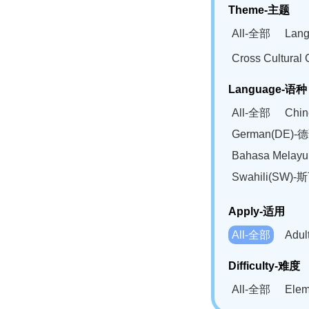
Theme-主题
All-全部
Lan
Cross Cultur
Language-语种
All-全部
Chi
German(DE)-
Bahasa Mela
Swahili(SW
Apply-适用
All-全部
Adu
Difficulty-难度
All-全部
Ele