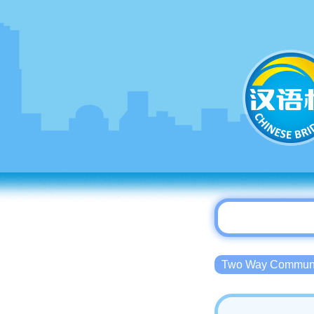
Two Way Commu