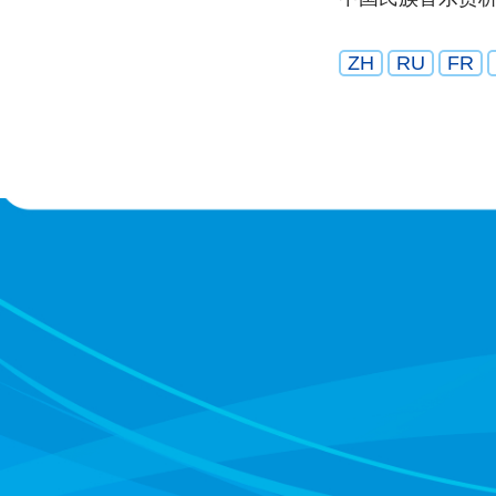
ZH
RU
FR