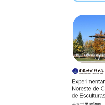
Experimentand
Noreste de C
de Escultura
长春世界雕塑园