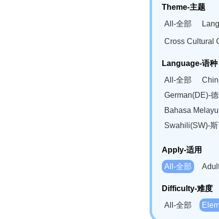
Theme-主题
All-全部
Lan
Cross Cultur
Language-语种
All-全部
Chi
German(DE)-
Bahasa Mela
Swahili(SW
Apply-适用
All-全部
Adu
Difficulty-难度
All-全部
Ele