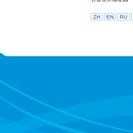
ZH
EN
RU