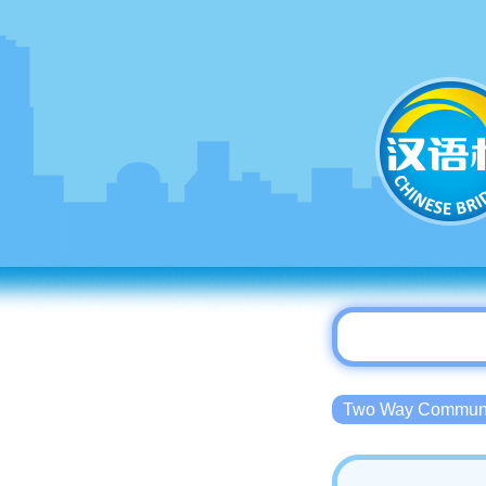
Two Way Commu