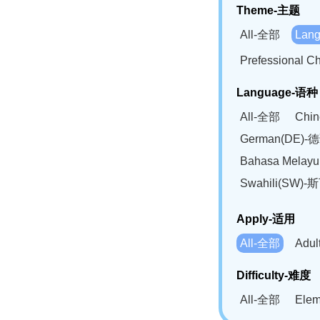
Theme-主题
All-全部
Lan
Prefessional
Language-语种
All-全部
Chi
German(DE)-
Bahasa Mela
Swahili(SW
Apply-适用
All-全部
Adu
Difficulty-难度
All-全部
Ele