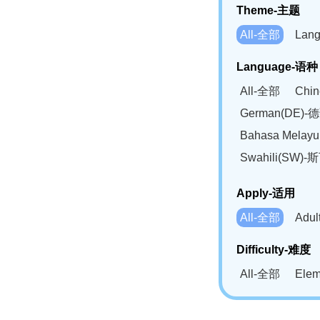
Theme-主题
All-全部
Lan
Language-语种
All-全部
Chi
German(DE)-
Bahasa Mela
Swahili(SW
Apply-适用
All-全部
Adu
Difficulty-难度
All-全部
Ele