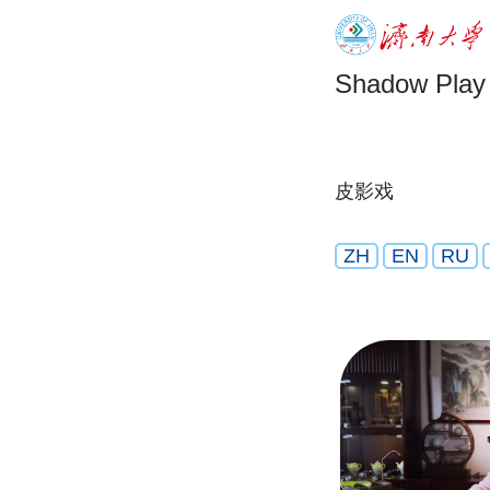
Shadow Play
皮影戏
ZH
EN
RU