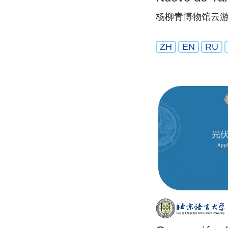
杨柳青博物馆云游
ZH
EN
RU