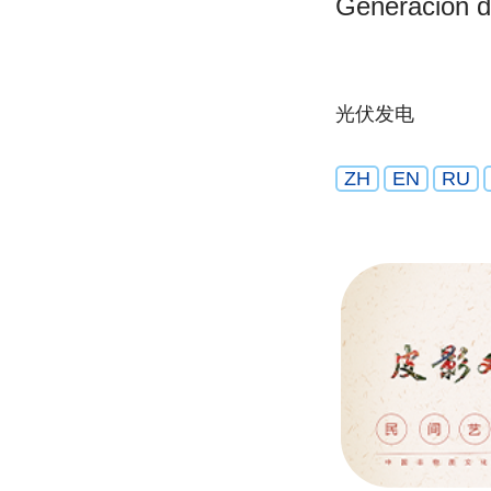
Generación de
光伏发电
ZH
EN
RU