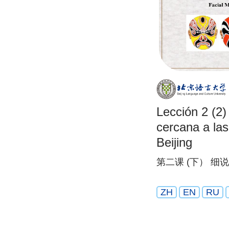
Lección 2 (2
cercana a las
Beijing
第二课 (下） 细
ZH
EN
RU