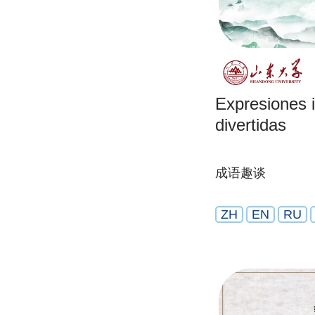
Expresiones 
divertidas
成语趣谈
ZH
EN
RU