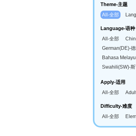
Theme-主题
All-全部
Lan
Language-语种
All-全部
Chi
German(DE)-
Bahasa Mela
Swahili(SW
Apply-适用
All-全部
Adu
Difficulty-难度
All-全部
Ele