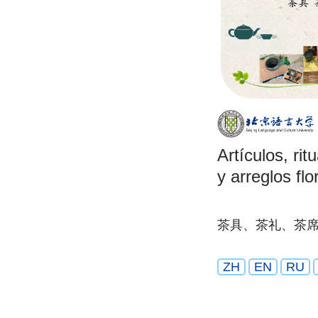
Artículos, rit
y arreglos flo
茶具、茶礼、茶
ZH
EN
RU