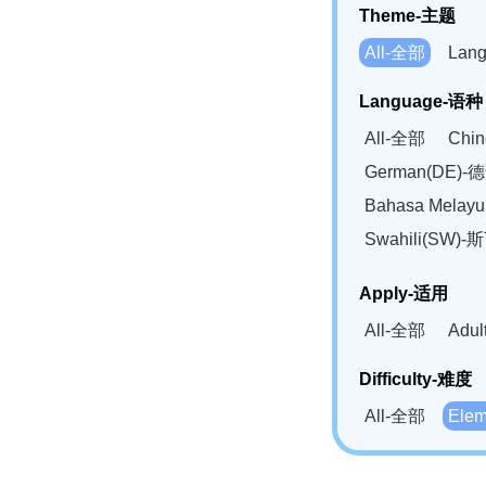
Theme-主题
All-全部
Lan
Language-语种
All-全部
Chi
German(DE)-
Bahasa Mela
Swahili(SW
Apply-适用
All-全部
Adu
Difficulty-难度
All-全部
Ele