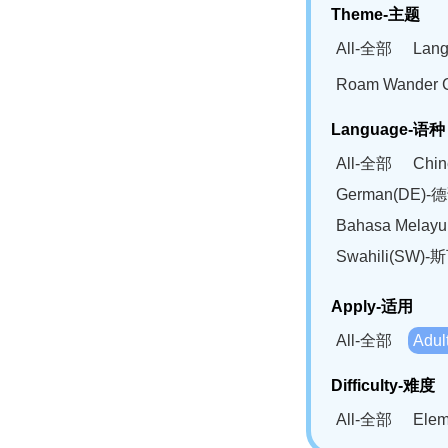
Theme-主题
All-全部
Lan
Roam Wander
Language-语种
All-全部
Chi
German(DE)-
Bahasa Mela
Swahili(SW
Apply-适用
All-全部
Adu
Difficulty-难度
All-全部
Ele