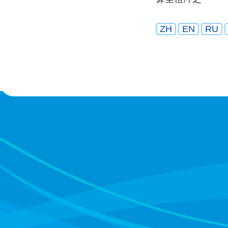
ZH
EN
RU