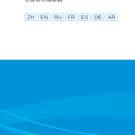
ZH
EN
RU
FR
ES
DE
AR