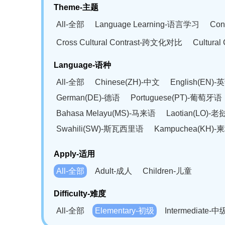
Theme-主题
All-全部
Language Learning-语言学习
Con
Cross Cultural Contrast-跨文化对比
Cultura
Language-语种
All-全部
Chinese(ZH)-中文
English(EN)-
German(DE)-德语
Portuguese(PT)-葡萄牙语
Bahasa Melayu(MS)-马来语
Laotian(LO)-
Swahili(SW)-斯瓦西里语
Kampuchea(KH)
Apply-适用
All-全部
Adult-成人
Children-儿童
Difficulty-难度
All-全部
Elementary-初级
Intermediate-中