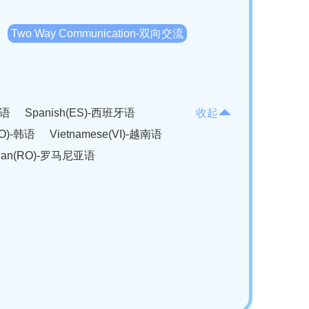
Two Way Communication-双向交流
法语
Spanish(ES)-西班牙语
收起
KO)-韩语
Vietnamese(VI)-越南语
ian(RO)-罗马尼亚语