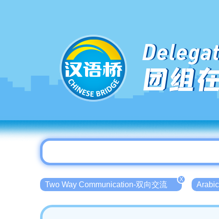
Delegat
团组
X
Two Way Communication-双向交流
Arab