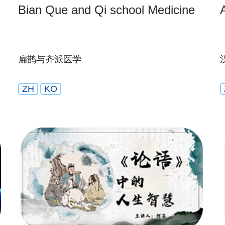
Bian Que and Qi school Medicine
扁鹊与齐派医学
ZH
KO