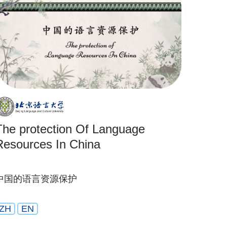
The protection Of Language
Resources In China
中国的语言资源保护
ZH
EN