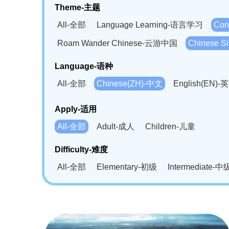
Theme-主题
All-全部
Language Learning-语言学习
Con
Roam Wander Chinese-云游中国
Chinese 
Language-语种
All-全部
Chinese(ZH)-中文
English(EN)-
German(DE)-德语
Portuguese(PT)-葡萄牙语
Apply-适用
Bahasa Melayu(MS)-马来语
Laotian(LO)-
All-全部
Adult-成人
Children-儿童
Swahili(SW)-斯瓦西里语
Kampuchea(KH)
Difficulty-难度
All-全部
Elementary-初级
Intermediate-中