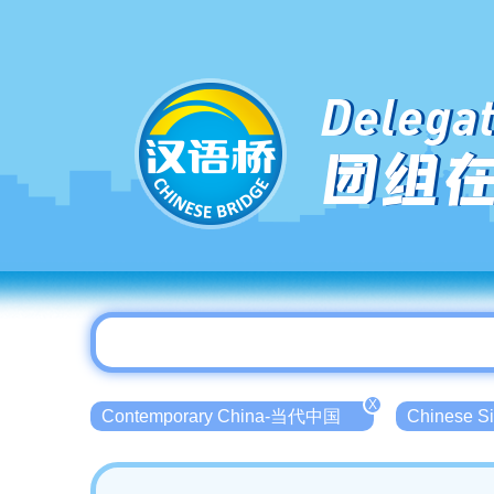
Delegat
团组
X
Contemporary China-当代中国
Chinese 