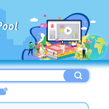
Pool
X