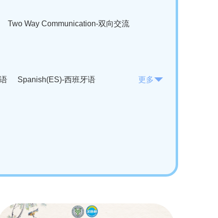
Two Way Communication-双向交流
法语
Spanish(ES)-西班牙语
更多
KO)-韩语
Vietnamese(VI)-越南语
ian(RO)-罗马尼亚语