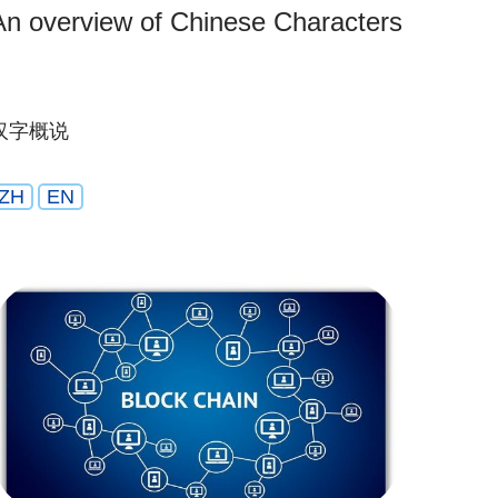
An overview of Chinese Characters
汉字概说
ZH
EN