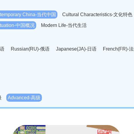
temporary China-当代中国
Cultural Characteristics-文化特色
Situation-中国概况
Modern Life-当代生活
英语
Russian(RU)-俄语
Japanese(JA)-日语
French(FR)-
Thai language(TH)-泰语
Arabic(AR)-阿拉伯语
Korean(
老挝语
Czech(CS)-捷克语
Hungarian(HU)-匈牙利语
Roman
-柬埔寨语
Mongolian(MN)-蒙古语
级
Advanced-高级