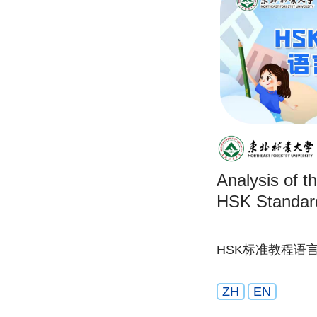
Analysis of t
HSK Standar
HSK标准教程语
ZH
EN