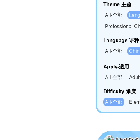
Theme-主题
All-全部
Lan
Prefessional
Language-语种
All-全部
Chi
German(DE)-
Apply-适用
Bahasa Mela
All-全部
Adu
Swahili(SW
Difficulty-难度
All-全部
Ele