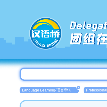
Delegat
团组
X
Language Learning-语言学习
Prefessio