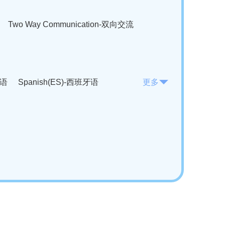
Two Way Communication-双向交流
法语
Spanish(ES)-西班牙语
更多
KO)-韩语
Vietnamese(VI)-越南语
ian(RO)-罗马尼亚语