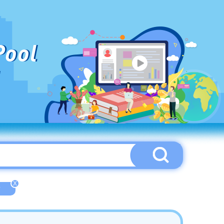
Pool
X
童