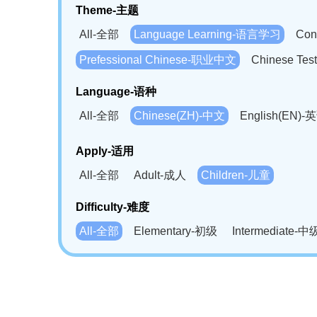
Theme-主题
All-全部
Language Learning-语言学习
Con
Prefessional Chinese-职业中文
Chinese T
Language-语种
All-全部
Chinese(ZH)-中文
English(EN)-
German(DE)-德语
Portuguese(PT)-葡萄牙语
Apply-适用
Bahasa Melayu(MS)-马来语
Laotian(LO)-
All-全部
Adult-成人
Children-儿童
Swahili(SW)-斯瓦西里语
Kampuchea(KH)
Difficulty-难度
All-全部
Elementary-初级
Intermediate-中