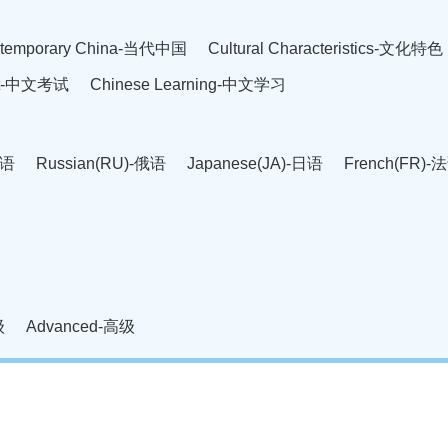
temporary China-当代中国
Cultural Characteristics-文化特色
est-中文考试
Chinese Learning-中文学习
英语
Russian(RU)-俄语
Japanese(JA)-日语
French(FR)-
Thai language(TH)-泰语
Arabic(AR)-阿拉伯语
Korean(
老挝语
Czech(CS)-捷克语
Hungarian(HU)-匈牙利语
Roman
-柬埔寨语
Mongolian(MN)-蒙古语
级
Advanced-高级