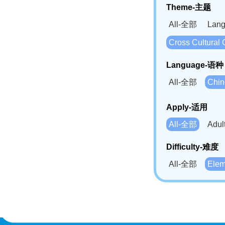
Theme-主题
All-全部
Lan
Cross Cultur
Language-语种
All-全部
Chi
German(DE)-
Apply-适用
Bahasa Mela
All-全部
Adu
Swahili(SW
Difficulty-难度
All-全部
Ele