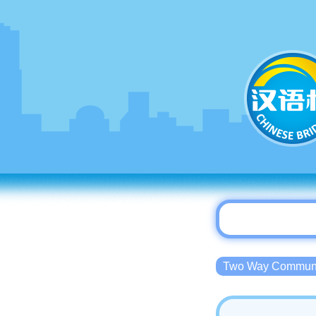
Two Way Commu