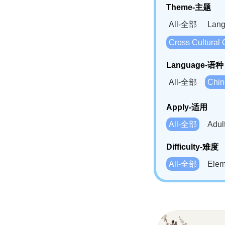
Theme-主题
All-全部
Lan
Cross Cultur
Language-语种
All-全部
Chi
German(DE)-
Apply-适用
Bahasa Mela
All-全部
Adu
Swahili(SW
Difficulty-难度
All-全部
Ele