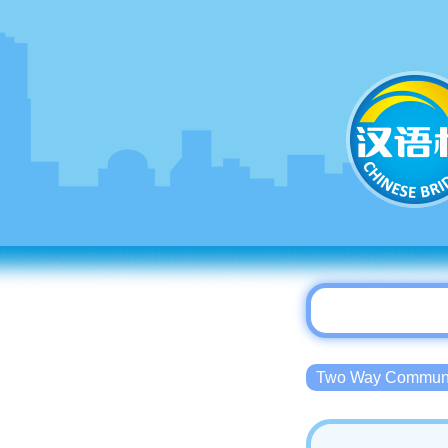
Two Way Commu