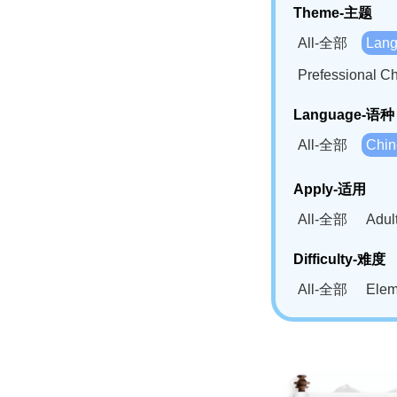
Theme-主题
All-全部
Lan
Prefessional
Language-语种
All-全部
Chi
German(DE)-
Apply-适用
Bahasa Mela
All-全部
Adu
Swahili(SW
Difficulty-难度
All-全部
Ele