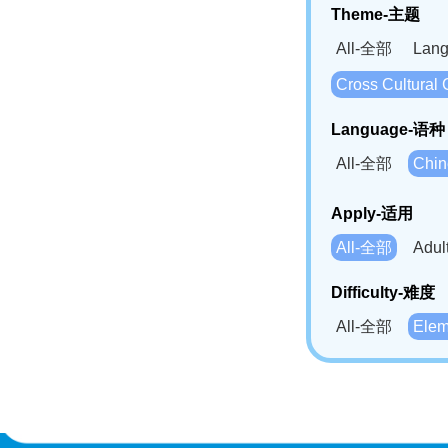
Theme-主题
All-全部
Lan
Cross Cultur
Language-语种
All-全部
Chi
German(DE)-
Apply-适用
Bahasa Mela
All-全部
Adu
Swahili(SW
Difficulty-难度
All-全部
Ele