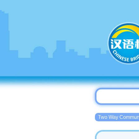
Two Way Commu