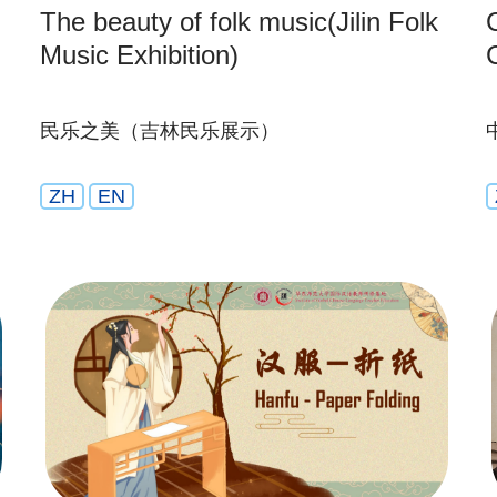
The beauty of folk music(Jilin Folk
Music Exhibition)
民乐之美（吉林民乐展示）
ZH
EN