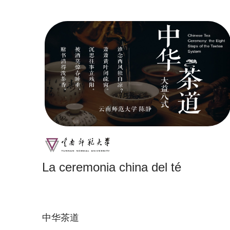
La ceremonia china del té
中华茶道