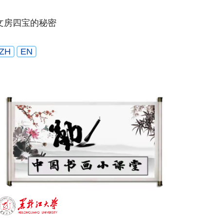
文房四宝的秘密
ZH
EN