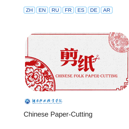
ZH
EN
RU
FR
ES
DE
AR
Chinese Paper-Cutting