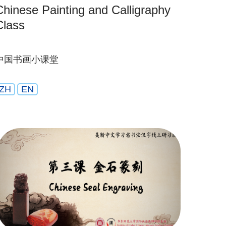
Chinese Painting and Calligraphy
Class
中国书画小课堂
ZH
EN