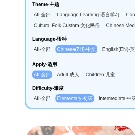
Theme-主题
All-全部
Language Learning-语言学习
Con
Cultural Folk Custom-文化民俗
Chinese Me
Language-语种
All-全部
Chinese(ZH)-中文
English(EN)-
German(DE)-德语
Portuguese(PT)-葡萄牙语
Apply-适用
Bahasa Melayu(MS)-马来语
Laotian(LO)-
All-全部
Adult-成人
Children-儿童
Swahili(SW)-斯瓦西里语
Kampuchea(KH)
Difficulty-难度
All-全部
Elementary-初级
Intermediate-中