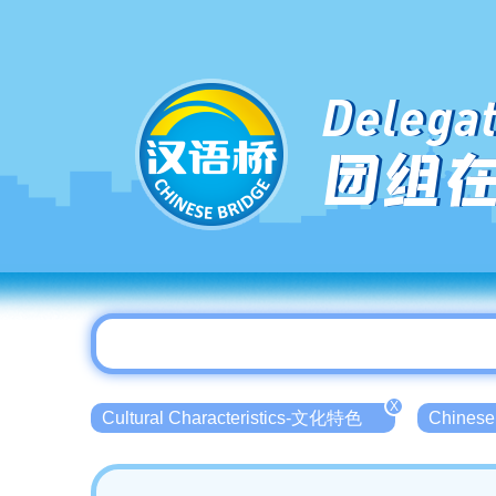
Delegat
团组
X
Cultural Characteristics-文化特色
Chinese