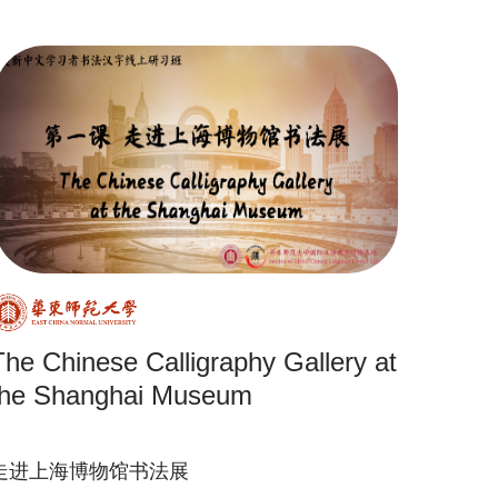
The Chinese Calligraphy Gallery at
the Shanghai Museum
走进上海博物馆书法展