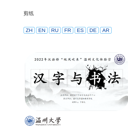
剪纸
ZH
EN
RU
FR
ES
DE
AR