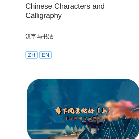
Chinese Characters and
Calligraphy
汉字与书法
ZH
EN