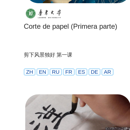
Corte de papel (Primera parte)
剪下风景独好 第一课
ZH
EN
RU
FR
ES
DE
AR