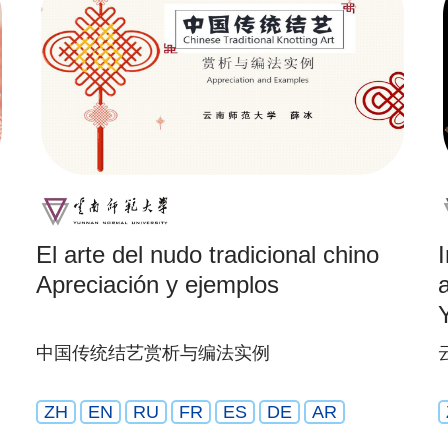
El arte del nudo tradicional chino
Apreciación y ejemplos
中国传统结艺赏析与编法实例
ZH
EN
RU
FR
ES
DE
AR