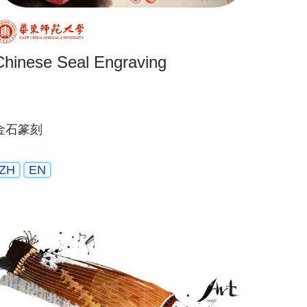
Chinese Seal Engraving
金石篆刻
ZH
EN