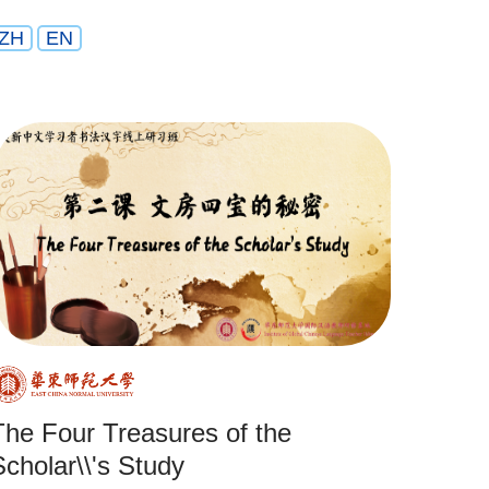
ZH
EN
The Four Treasures of the
Scholar\\'s Study