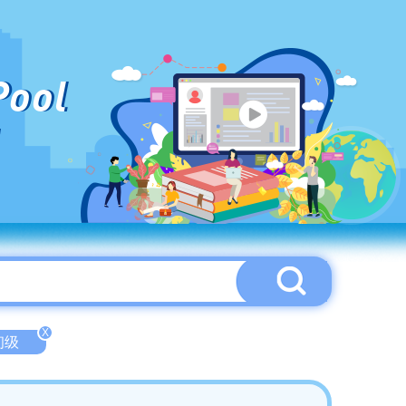
Pool
X
-初级