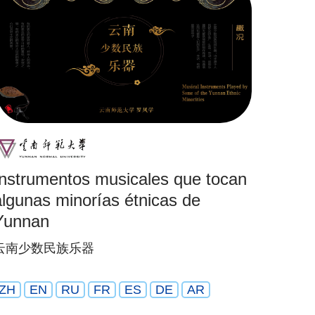
Instrumentos musicales que tocan
algunas minorías étnicas de
Yunnan
云南少数民族乐器
ZH
EN
RU
FR
ES
DE
AR