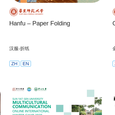
Hanfu – Paper Folding
汉服-折纸
ZH
EN