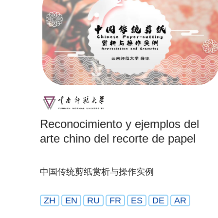
Reconocimiento y ejemplos del
arte chino del recorte de papel
中国传统剪纸赏析与操作实例
ZH
EN
RU
FR
ES
DE
AR