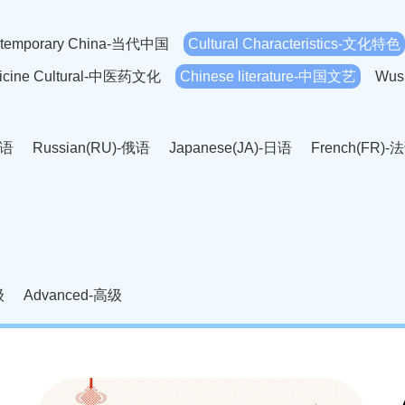
temporary China-当代中国
Cultural Characteristics-文化特色
dicine Cultural-中医药文化
Chinese literature-中国文艺
Wus
英语
Russian(RU)-俄语
Japanese(JA)-日语
French(FR)-
Thai language(TH)-泰语
Arabic(AR)-阿拉伯语
Korean(
老挝语
Czech(CS)-捷克语
Hungarian(HU)-匈牙利语
Roman
-柬埔寨语
Mongolian(MN)-蒙古语
级
Advanced-高级