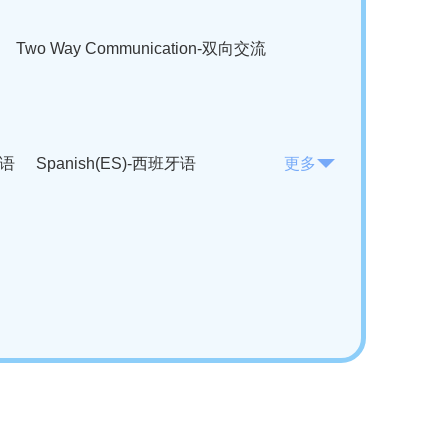
Two Way Communication-双向交流
法语
Spanish(ES)-西班牙语
更多
KO)-韩语
Vietnamese(VI)-越南语
ian(RO)-罗马尼亚语