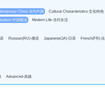
temporary China-当代中国
Cultural Characteristics-文化特色
Situation-中国概况
Modern Life-当代生活
英语
Russian(RU)-俄语
Japanese(JA)-日语
French(FR)-
Thai language(TH)-泰语
Arabic(AR)-阿拉伯语
Korean(
老挝语
Czech(CS)-捷克语
Hungarian(HU)-匈牙利语
Roman
-柬埔寨语
Mongolian(MN)-蒙古语
级
Advanced-高级