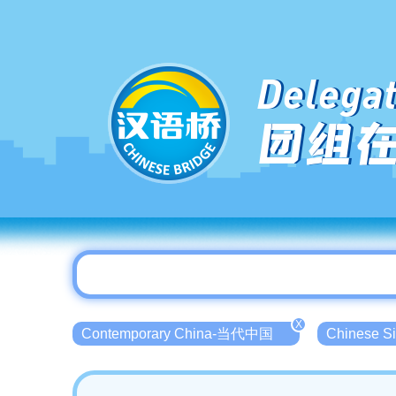
Delegat
团组
X
Contemporary China-当代中国
Chinese 