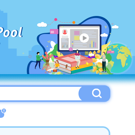
Pool
X