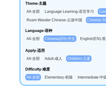
Theme-主题
All-全部
Language Learning-语言学习
Con
Roam Wander Chinese-云游中国
Chinese 
Language-语种
All-全部
Chinese(ZH)-中文
English(EN)-
German(DE)-德语
Portuguese(PT)-葡萄牙语
Apply-适用
Bahasa Melayu(MS)-马来语
Laotian(LO)-
All-全部
Adult-成人
Children-儿童
Swahili(SW)-斯瓦西里语
Kampuchea(KH)
Difficulty-难度
All-全部
Elementary-初级
Intermediate-中